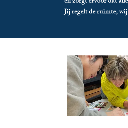
en zorgt ervoor dat all
Jij regelt de ruimte, wi