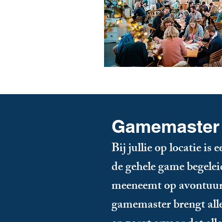
Gamemaster
B
ij jullie op locatie i
de gehele game begeleid
meeneemt op avontuu
gamemaster brengt all