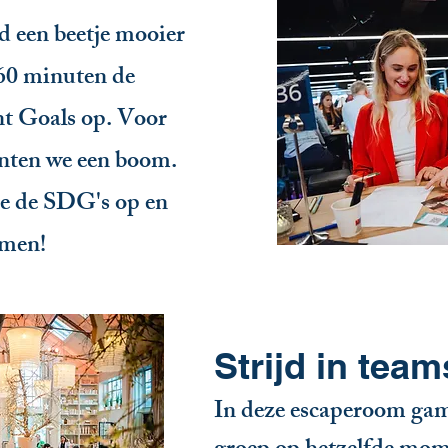
ld een beetje mooier
 60 minuten de
t Goals op. Voor
anten we een boom.
te de SDG's op en
emen!
Strijd in team
In deze escaperoom game 