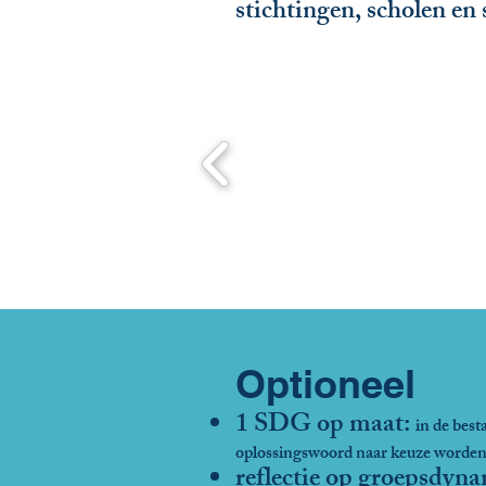
stichtingen, scholen en 
Optioneel
1 SDG op maat:
in de bes
oplossingswoord naar keuze
worden
reflectie op groepsdyn