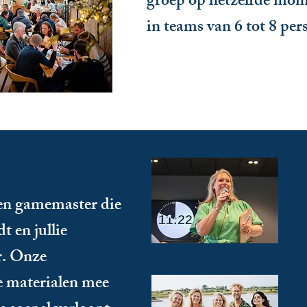
groep op hetzelfde mome
in teams van 6 tot 8 per
s een gamemaster
die
t en jullie
r.
Onze
e materialen mee