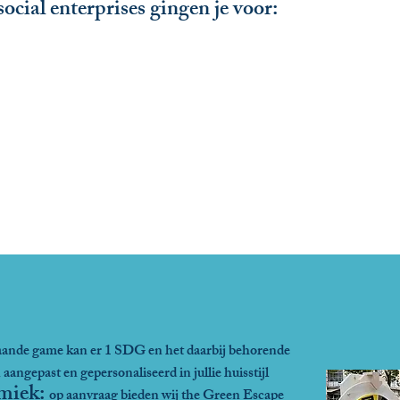
social enterprises gingen je voor:
taande game kan er 1 SDG en het daarbij behorende
 aangepast en gepersonaliseerd
in jullie huisstijl
amiek:
op aanvraag bieden wij the Green Escape