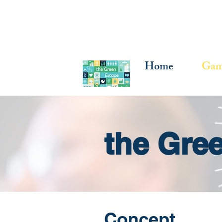
Home
Gam
the Gre
Concept