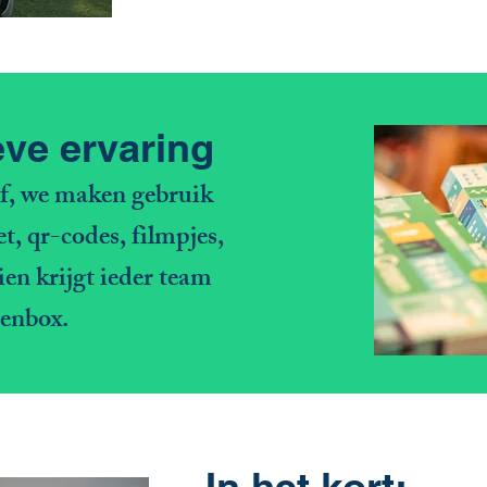
eve ervaring
ef, we maken gebruik
, qr-codes, filmpjes,
ien krijgt ieder team
enbox.
In het kort: